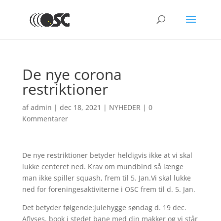
De nye corona
restriktioner
af
admin
|
dec 18, 2021
|
NYHEDER
|
0
Kommentarer
De nye restriktioner betyder heldigvis ikke at vi skal
lukke centeret ned. Krav om mundbind så længe
man ikke spiller squash, frem til 5. Jan.Vi skal lukke
ned for foreningesaktiviterne i OSC frem til d. 5. Jan.
Det betyder følgende:Julehygge søndag d. 19 dec.
Aflyses, book i stedet bane med din makker og vi står